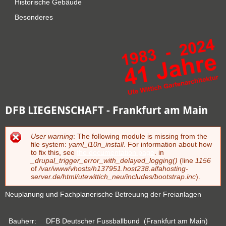
Historische Gebäude
Besonderes
DFB LIEGENSCHAFT - Frankfurt am Main
User warning
: The following module is missing from the
Fehlermeldung
file system:
yaml_l10n_install
. For information about how
to fix this, see
the documentation page
. in
_drupal_trigger_error_with_delayed_logging()
(line
1156
of
/var/www/vhosts/h137951.host238.alfahosting-
server.de/html/utewittich_neu/includes/bootstrap.inc
).
Neuplanung und Fachplanerische Betreuung der Freianlagen
Bauherr:
DFB Deutscher Fussballbund (Frankfurt am Main)