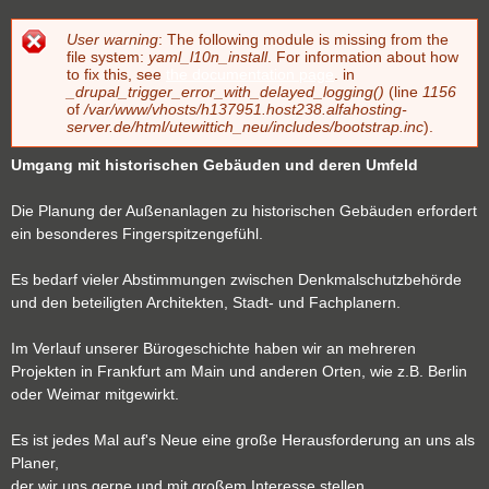
User warning
: The following module is missing from the
Fehlermeldung
file system:
yaml_l10n_install
. For information about how
to fix this, see
the documentation page
. in
_drupal_trigger_error_with_delayed_logging()
(line
1156
of
/var/www/vhosts/h137951.host238.alfahosting-
server.de/html/utewittich_neu/includes/bootstrap.inc
).
Umgang mit historischen Gebäuden und deren Umfeld
Die Planung der Außenanlagen zu historischen Gebäuden erfordert
ein besonderes Fingerspitzengefühl.
Es bedarf vieler Abstimmungen zwischen Denkmalschutzbehörde
und den beteiligten Architekten, Stadt- und Fachplanern.
Im Verlauf unserer Bürogeschichte haben wir an mehreren
Projekten in Frankfurt am Main und anderen Orten, wie z.B. Berlin
oder Weimar mitgewirkt.
Es ist jedes Mal auf's Neue eine große Herausforderung an uns als
Planer,
der wir uns gerne und mit großem Interesse stellen.