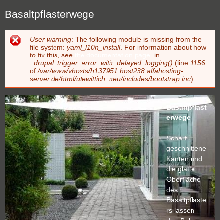
Basaltpflasterwege
User warning
: The following module is missing from the
Fehlermeldung
file system:
yaml_l10n_install
. For information about how
to fix this, see
the documentation page
. in
_drupal_trigger_error_with_delayed_logging()
(line
1156
of
/var/www/vhosts/h137951.host238.alfahosting-
server.de/html/utewittich_neu/includes/bootstrap.inc
).
Basaltpflast
erwege
Scharf
geschnittene
Kanten und
die glatte
Oberfläche
des
Basaltpflaste
rs lassen