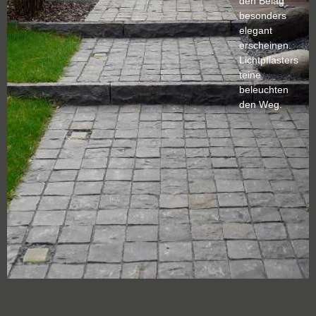
den Belag
besonders
elegant
erscheinen.
Lichtpflasters
teine
beleuchten
den Weg.