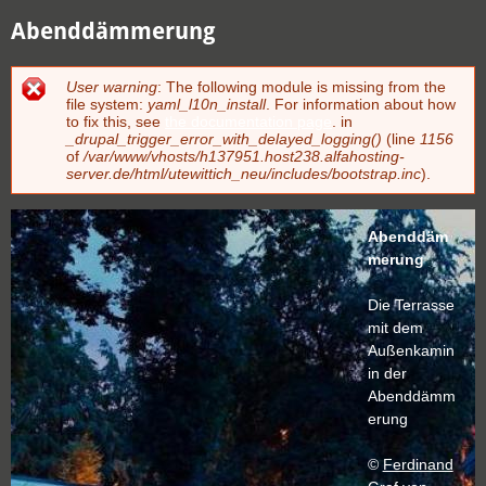
Abenddämmerung
User warning
: The following module is missing from the
Fehlermeldung
file system:
yaml_l10n_install
. For information about how
to fix this, see
the documentation page
. in
_drupal_trigger_error_with_delayed_logging()
(line
1156
of
/var/www/vhosts/h137951.host238.alfahosting-
server.de/html/utewittich_neu/includes/bootstrap.inc
).
Abenddäm
merung
Die Terrasse
mit dem
Außenkamin
in der
Abenddämm
erung
©
Ferdinand