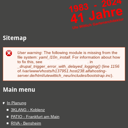
Sitemap
User warning
: The following module is missing from the
Fehlermeldung
file system:
yaml_l10n_install
. For information about how
to fix this, see
the documentation page
. in
_drupal_trigger_error_with_delayed_logging()
(line
1156
of
/var/www/vhosts/h137951.host238.alfahosting-
server.de/html/utewittich_neu/includes/bootstrap.inc
).
Main menu
In Planung
3KLANG - Koblenz
PATIO - Frankfurt am Main
RIVA - Bensheim