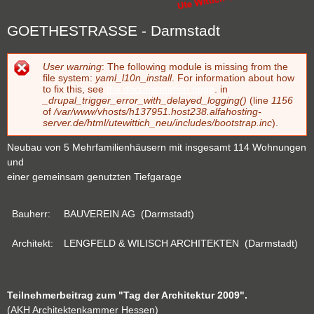
GOETHESTRASSE - Darmstadt
User warning
: The following module is missing from the
Fehlermeldung
file system:
yaml_l10n_install
. For information about how
to fix this, see
the documentation page
. in
_drupal_trigger_error_with_delayed_logging()
(line
1156
of
/var/www/vhosts/h137951.host238.alfahosting-
server.de/html/utewittich_neu/includes/bootstrap.inc
).
Neubau von 5 Mehrfamilienhäusern mit insgesamt 114 Wohnungen
und
einer gemeinsam genutzten Tiefgarage
Bauherr:
BAUVEREIN AG (Darmstadt)
Architekt:
LENGFELD & WILISCH ARCHITEKTEN (Darmstadt)
Teilnehmerbeitrag
zum "Tag der Architektur 2009".
(AKH Architektenkammer Hessen)